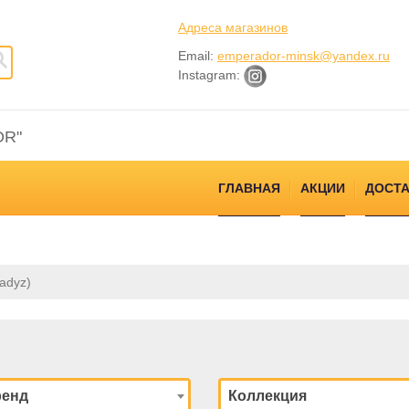
Адреса магазинов
Email:
emperador-minsk@yandex.ru
Instagram:
OR"
ГЛАВНАЯ
АКЦИИ
ДОСТА
adyz)
ренд
Коллекция