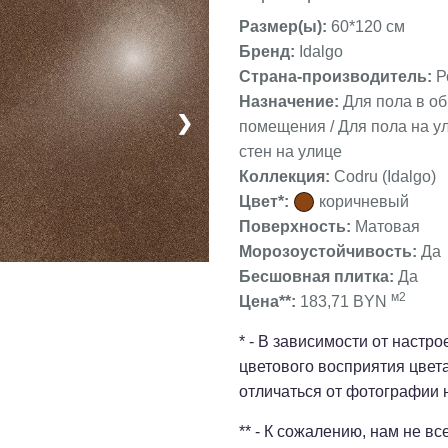
Размер(ы):
60*120 см
Бренд:
Idalgo
Страна-производитель:
Р
Назначение:
Для пола в о
❯
помещения / Для пола на ул
стен на улице
Коллекция:
Codru (Idalgo)
Цвет*:
коричневый
Поверхность:
Матовая
Морозоустойчивость:
Да
Бесшовная плитка:
Да
м2
Цена**:
183,71 BYN
* - В зависимости от настр
цветового восприятия цвет
отличаться от фотографии 
** - К сожалению, нам не в