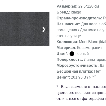
Размер(ы):
29,5*120 см
Бренд:
Idalgo
Страна-производитель:
Р
Назначение:
Для пола в о
❯
помещения / Для пола на ул
стен на улице
Коллекция:
Mont Blanc (Ida
Материал:
Керамогранит
Цвет*:
черный
Поверхность:
Лаппатиров
Морозоустойчивость:
Да
Бесшовная плитка:
Нет
м2
Цена**:
201,95 BYN
* - В зависимости от настр
цветового восприятия цвет
отличаться от фотографии 