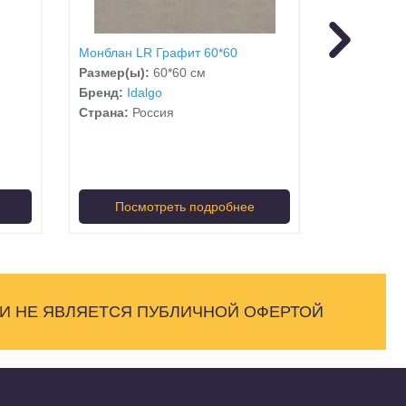
Монблан LR Графит 60*60
Монблан L
Размер(ы):
60*60 см
Размер(ы)
Бренд:
Idalgo
Бренд:
Ida
Страна:
Россия
Страна:
Ро
Посмотреть подробнее
Посм
 И НЕ ЯВЛЯЕТСЯ ПУБЛИЧНОЙ ОФЕРТОЙ