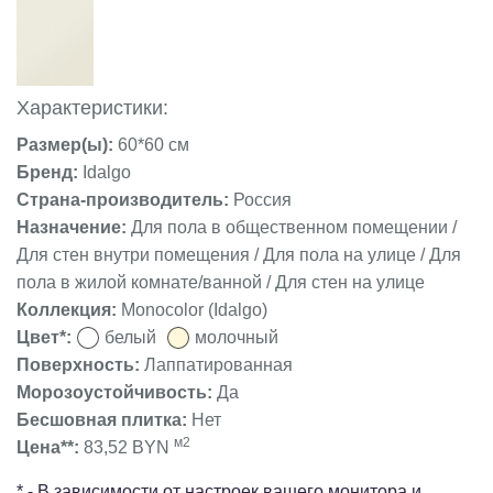
Характеристики:
Размер(ы):
60*60 см
Бренд:
Idalgo
Страна-производитель:
Россия
Назначение:
Для пола в общественном помещении /
Для стен внутри помещения / Для пола на улице / Для
пола в жилой комнате/ванной / Для стен на улице
Коллекция:
Monocolor (Idalgo)
Цвет*:
белый
молочный
Поверхность:
Лаппатированная
Морозоустойчивость:
Да
Бесшовная плитка:
Нет
м2
Цена**:
83,52 BYN
* - В зависимости от настроек вашего монитора и