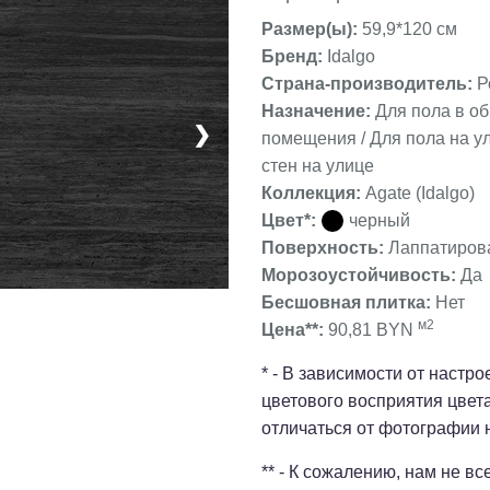
Размер(ы):
59,9*120 см
Бренд:
Idalgo
Страна-производитель:
Р
Назначение:
Для пола в о
❯
помещения / Для пола на ул
стен на улице
Коллекция:
Agate (Idalgo)
Цвет*:
черный
Поверхность:
Лаппатиров
Морозоустойчивость:
Да
Бесшовная плитка:
Нет
м2
Цена**:
90,81 BYN
* - В зависимости от настр
цветового восприятия цвет
отличаться от фотографии 
** - К сожалению, нам не в