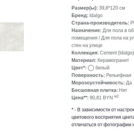
Размер(ы):
39,8*120 см
Бренд:
Idalgo
Страна-производитель:
Р
Назначение:
Для пола в о
❯
помещения / Для пола на ул
стен на улице
Коллекция:
Cement (Idalgo)
Материал:
Керамогранит
Цвет*:
белый
Поверхность:
Рельефная
Морозоустойчивость:
Да
Бесшовная плитка:
Нет
м2
Цена**:
90,81 BYN
* - В зависимости от настр
цветового восприятия цвет
отличаться от фотографии 