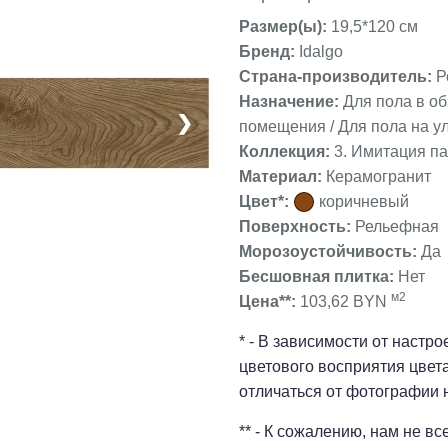
Размер(ы):
19,5*120 см
Бренд:
Idalgo
Страна-производитель:
Р
Назначение:
Для пола в о
❯
помещения / Для пола на ул
Коллекция:
3. Имитация па
Материал:
Керамогранит
Цвет*:
коричневый
Поверхность:
Рельефная
Морозоустойчивость:
Да
Бесшовная плитка:
Нет
м2
Цена**:
103,62 BYN
* - В зависимости от настр
цветового восприятия цвет
отличаться от фотографии 
** - К сожалению, нам не в