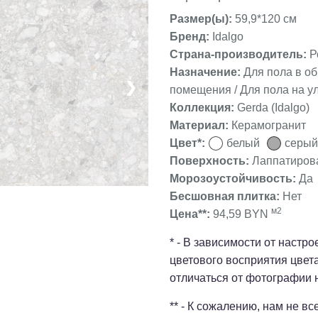
Размер(ы):
59,9*120 см
Бренд:
Idalgo
Страна-производитель:
Р
Назначение:
Для пола в о
❯
помещения / Для пола на ул
Коллекция:
Gerda (Idalgo)
Материал:
Керамогранит
Цвет*:
белый
серый
Поверхность:
Лаппатиров
Морозоустойчивость:
Да
Бесшовная плитка:
Нет
м2
Цена**:
94,59 BYN
* - В зависимости от настр
цветового восприятия цвет
отличаться от фотографии 
** - К сожалению, нам не в