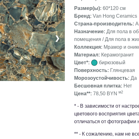
Размер(ы):
60*120 см
Бренд:
Van Hong Ceramics
Страна-производитель:
А
Назначение:
Для пола в о
❯
помещения / Для пола в жил
Коллекция:
Мрамор и оникс
Материал:
Керамогранит
Цвет*:
бирюзовый
Поверхность:
Глянцевая
Морозоустойчивость:
Да
Бесшовная плитка:
Нет
м2
Цена**:
78,50 BYN
* - В зависимости от настр
цветового восприятия цвет
отличаться от фотографии 
** - К сожалению, нам не в