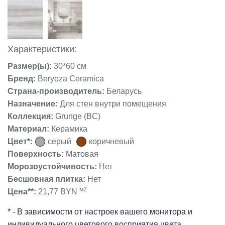
Характеристики:
Размер(ы):
30*60 см
Бренд:
Beryoza Ceramica
Страна-производитель:
Беларусь
Назначение:
Для стен внутри помещения
Коллекция:
Grunge (BC)
Материал:
Керамика
Цвет*:
серый
коричневый
Поверхность:
Матовая
Морозоустойчивость:
Нет
Бесшовная плитка:
Нет
м2
Цена**:
21,77 BYN
* - В зависимости от настроек вашего монитора и
индивидуального цветового восприятия цвета