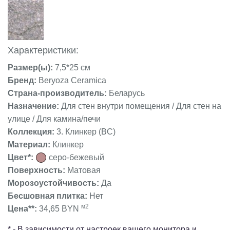
Характеристики:
Размер(ы):
7,5*25 см
Бренд:
Beryoza Ceramica
Страна-производитель:
Беларусь
Назначение:
Для стен внутри помещения / Для стен на
улице / Для камина/печи
Коллекция:
3. Клинкер (BC)
Материал:
Клинкер
Цвет*:
серо-бежевый
Поверхность:
Матовая
Морозоустойчивость:
Да
Бесшовная плитка:
Нет
м2
Цена**:
34,65 BYN
* - В зависимости от настроек вашего монитора и