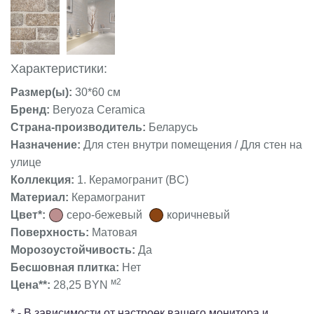
Характеристики:
Размер(ы):
30*60 см
Бренд:
Beryoza Ceramica
Страна-производитель:
Беларусь
Назначение:
Для стен внутри помещения / Для стен на
улице
Коллекция:
1. Керамогранит (BC)
Материал:
Керамогранит
Цвет*:
серо-бежевый
коричневый
Поверхность:
Матовая
Морозоустойчивость:
Да
Бесшовная плитка:
Нет
м2
Цена**:
28,25 BYN
* - В зависимости от настроек вашего монитора и