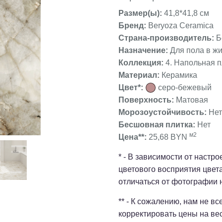
Размер(ы):
41,8*41,8 см
Бренд:
Beryoza Ceramica
Страна-производитель:
Б
Назначение:
Для пола в ж
❯
Коллекция:
4. Напольная п
Материал:
Керамика
Цвет*:
серо-бежевый
Поверхность:
Матовая
Морозоустойчивость:
Нет
Бесшовная плитка:
Нет
м2
Цена**:
25,68 BYN
* - В зависимости от настр
цветового восприятия цвет
отличаться от фотографии 
** - К сожалению, нам не в
корректировать цены на ве