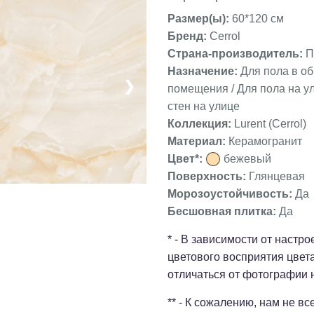
Размер(ы):
60*120 см
Бренд:
Cerrol
Страна-производитель:
П
Назначение:
Для пола в о
❯
помещения / Для пола на ул
стен на улице
Коллекция:
Lurent (Cerrol)
Материал:
Керамогранит
Цвет*:
бежевый
Поверхность:
Глянцевая
Морозоустойчивость:
Да
Бесшовная плитка:
Да
* - В зависимости от настр
цветового восприятия цвет
отличаться от фотографии 
** - К сожалению, нам не в