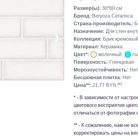
Размер(ы):
30*60 см
Бренд:
Beryoza Ceramica
Страна-производитель:
Б
Назначение:
Для стен вну
❯
Коллекция:
Брик кремовый
Материал:
Керамика
Цвет*:
молочный
го
Поверхность:
Глянцевая
Морозоустойчивость:
Нет
Бесшовная плитка:
Нет
м2
Цена**:
21,77 BYN
* - В зависимости от настр
цветового восприятия цвет
отличаться от фотографии 
** - К сожалению, нам не в
корректировать цены на ве