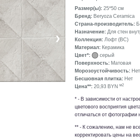
Размер(ы):
25*50 см
Бренд:
Beryoza Ceramica
Страна-производитель:
Б
Назначение:
Для стен вну
❯
Коллекция:
Лофт (BC)
Материал:
Керамика
Цвет*:
серый
Поверхность:
Матовая
Морозоустойчивость:
Нет
Бесшовная плитка:
Нет
м2
Цена**:
20,93 BYN
* - В зависимости от настр
цветового восприятия цвет
отличаться от фотографии 
** - К сожалению, нам не в
корректировать цены на ве