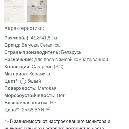
Характеристики:
Размер(ы):
41,8*41,8 см
Бренд:
Beryoza Ceramica
Страна-производитель:
Беларусь
Назначение:
Для пола в жилой комнате/ванной
Коллекция:
Сан-ремо (BC)
Материал:
Керамика
Цвет*:
белый
Поверхность:
Матовая
Морозоустойчивость:
Нет
Бесшовная плитка:
Нет
м2
Цена**:
25,68 BYN
* - В зависимости от настроек вашего монитора и
индивидуального цветового восприятия цвета