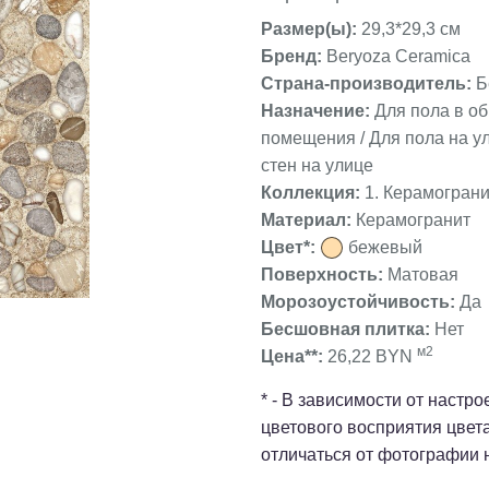
Размер(ы):
29,3*29,3 см
Бренд:
Beryoza Ceramica
Страна-производитель:
Б
Назначение:
Для пола в о
❯
помещения / Для пола на ул
стен на улице
Коллекция:
1. Керамограни
Материал:
Керамогранит
Цвет*:
бежевый
Поверхность:
Матовая
Морозоустойчивость:
Да
Бесшовная плитка:
Нет
м2
Цена**:
26,22 BYN
* - В зависимости от настр
цветового восприятия цвет
отличаться от фотографии 