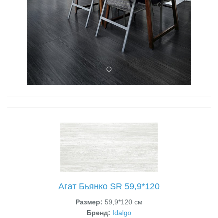
Агат Бьянко SR 59,9*120
Размер:
59,9*120 см
Бренд:
Idalgo